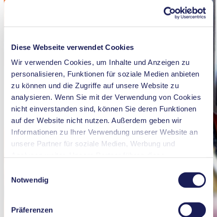
Diese Webseite verwendet Cookies
Wir verwenden Cookies, um Inhalte und Anzeigen zu
personalisieren, Funktionen für soziale Medien anbieten
zu können und die Zugriffe auf unsere Website zu
analysieren. Wenn Sie mit der Verwendung von Cookies
nicht einverstanden sind, können Sie deren Funktionen
auf der Website nicht nutzen. Außerdem geben wir
Informationen zu Ihrer Verwendung unserer Website an
unsere Partner für soziale Medien, Werbung und
Analysen weiter. Unsere Partner führen diese
Informationen möglicherweise mit weiteren Daten
Einwilligungsauswahl
zusammen, die Sie ihnen bereitgestellt haben oder die
Notwendig
sie im Rahmen Ihrer Nutzung der Dienste gesammelt
haben. Sie können Ihre Einwilligung jederzeit widerrufen,
Präferenzen
indem Sie auf „Cookies“ am Ende der Website klicken