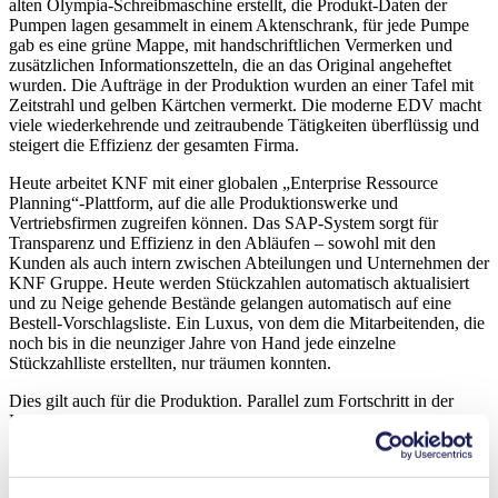
alten Olympia-Schreibmaschine erstellt, die Produkt-Daten der
Pumpen lagen gesammelt in einem Aktenschrank, für jede Pumpe
gab es eine grüne Mappe, mit handschriftlichen Vermerken und
zusätzlichen Informationszetteln, die an das Original angeheftet
wurden. Die Aufträge in der Produktion wurden an einer Tafel mit
Zeitstrahl und gelben Kärtchen vermerkt. Die moderne EDV macht
viele wiederkehrende und zeitraubende Tätigkeiten überflüssig und
steigert die Effizienz der gesamten Firma.
Heute arbeitet KNF mit einer globalen „Enterprise Ressource
Planning“-Plattform, auf die alle Produktionswerke und
Vertriebsfirmen zugreifen können. Das SAP-System sorgt für
Transparenz und Effizienz in den Abläufen – sowohl mit den
Kunden als auch intern zwischen Abteilungen und Unternehmen der
KNF Gruppe. Heute werden Stückzahlen automatisch aktualisiert
und zu Neige gehende Bestände gelangen automatisch auf eine
Bestell-Vorschlagsliste. Ein Luxus, von dem die Mitarbeitenden, die
noch bis in die neunziger Jahre von Hand jede einzelne
Stückzahlliste erstellten, nur träumen konnten.
Dies gilt auch für die Produktion. Parallel zum Fortschritt in der
Kommunikation, Information und Datenverarbeitung hat sich KNF
rasant entwickelt – vom handwerklich geprägten Betrieb zu einem
topmodernen, industriellen Unternehmen. Die erste CNC-Maschine
hielt übrigens 1989 Einzug bei KNF – ebenfalls ein wichtiger