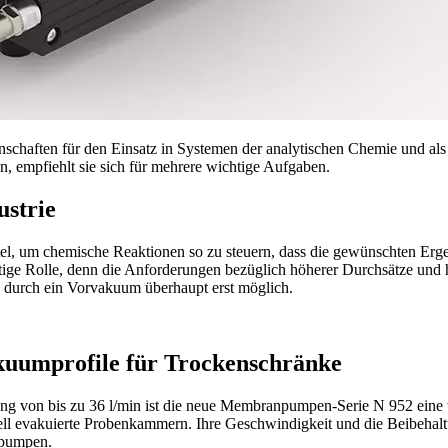
genschaften für den Einsatz in Systemen der analytischen Chemie un
, empfiehlt sie sich für mehrere wichtige Aufgaben.
strie
tel, um chemische Reaktionen so zu steuern, dass die gewünschten Erge
ige Rolle, denn die Anforderungen bezüglich höherer Durchsätze und 
rd durch ein Vorvakuum überhaupt erst möglich.
kuumprofile für Trockenschränke
ng von bis zu 36 l/min ist die neue Membranpumpen-Serie N 952 eine w
nell evakuierte Probenkammern. Ihre Geschwindigkeit und die Beibeh
rpumpen.