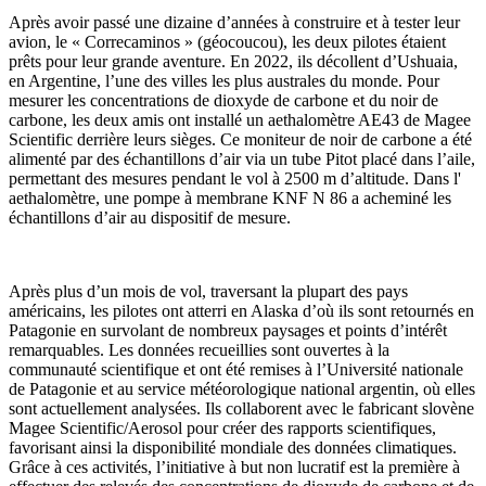
Après avoir passé une dizaine d’années à construire et à tester leur
avion, le « Correcaminos » (géocoucou), les deux pilotes étaient
prêts pour leur grande aventure. En 2022, ils décollent d’Ushuaia,
en Argentine, l’une des villes les plus australes du monde. Pour
mesurer les concentrations de dioxyde de carbone et du noir de
carbone, les deux amis ont installé un aethalomètre AE43 de Magee
Scientific derrière leurs sièges. Ce moniteur de noir de carbone a été
alimenté par des échantillons d’air via un tube Pitot placé dans l’aile,
permettant des mesures pendant le vol à 2500 m d’altitude. Dans l'
aethalomètre, une pompe à membrane KNF N 86 a acheminé les
échantillons d’air au dispositif de mesure.
Après plus d’un mois de vol, traversant la plupart des pays
américains, les pilotes ont atterri en Alaska d’où ils sont retournés en
Patagonie en survolant de nombreux paysages et points d’intérêt
remarquables. Les données recueillies sont ouvertes à la
communauté scientifique et ont été remises à l’Université nationale
de Patagonie et au service météorologique national argentin, où elles
sont actuellement analysées. Ils collaborent avec le fabricant slovène
Magee Scientific/Aerosol pour créer des rapports scientifiques,
favorisant ainsi la disponibilité mondiale des données climatiques.
Grâce à ces activités, l’initiative à but non lucratif est la première à