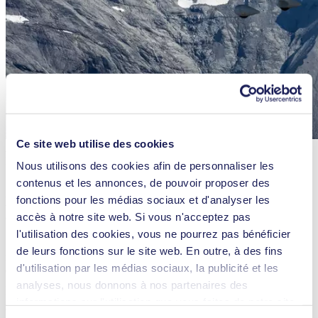
Ce site web utilise des cookies
Au cours de leur vol, les deux pilotes ont parcouru plus de 40 000
kilomètres, visitant plus de 22 pays. Crédit photo : © Juan Martín
Nous utilisons des cookies afin de personnaliser les
Escobar / Guillermo Casamayú
contenus et les annonces, de pouvoir proposer des
fonctions pour les médias sociaux et d'analyser les
Le noir de carbone – problématique à bien des
égards
accès à notre site web. Si vous n'acceptez pas
l'utilisation des cookies, vous ne pourrez pas bénéficier
Le noir de carbone (aussi appelé noir de fourneau, noir thermique,
de leurs fonctions sur le site web. En outre, à des fins
noir au tunnel, noir d'acétylène, ou autrefois noir de fumée ou noir
d'utilisation par les médias sociaux, la publicité et les
de lampe), est issu d’une matière carbonée dont la combustion est
incomplète. Les sources peuvent être naturelles, comme les feux de
analyses, nous donnons à nos partenaires des
forêt, mais peuvent aussi être causées par la combustion délibérée de
informations sur l'utilisation que vous faites de notre site
combustibles fossiles comme le charbon, le diesel, l’essence ou le