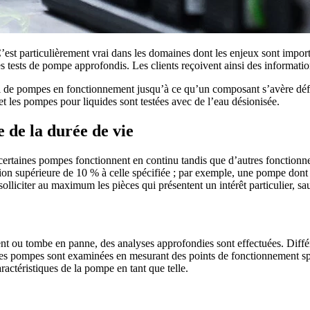
 C’est particulièrement vrai dans les domaines dont les enjeux sont impo
es tests de pompe approfondis. Les clients reçoivent ainsi des informatio
i de pompes en fonctionnement jusqu’à ce qu’un composant s’avère défa
et les pompes pour liquides sont testées avec de l’eau désionisée.
e de la durée de vie
, certaines pompes fonctionnent en continu tandis que d’autres fonctionne
on supérieure de 10 % à celle spécifiée ; par exemple, une pompe dont l
lliciter au maximum les pièces qui présentent un intérêt particulier, sauf
t ou tombe en panne, des analyses approfondies sont effectuées. Différ
des pompes sont examinées en mesurant des points de fonctionnement spéc
ractéristiques de la pompe en tant que telle.