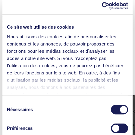
La FP 70 KNF atteint un débit maximum de 850 ml/min et est
conçue pour fonctionner sur une pression maximale de 2 bars. En
outre, le clapet à 4 points brevetée garantit la fiabilité d’auto-
amorçage de la pompe. Ainsi, aucune pompe d’amorçage
Ce site web utilise des cookies
supplémentaire n’est nécessaire pour le remplissage et la vidange du
Nous utilisons des cookies afin de personnaliser les
système.
contenus et les annonces, de pouvoir proposer des
fonctions pour les médias sociaux et d'analyser les
accès à notre site web. Si vous n'acceptez pas
l'utilisation des cookies, vous ne pourrez pas bénéficier
de leurs fonctions sur le site web. En outre, à des fins
d'utilisation par les médias sociaux, la publicité et les
analyses, nous donnons à nos partenaires des
informations sur l'utilisation que vous faites de notre site
web Il est possible que nos partenaires associent ces
Sélection
informations à d'autres données que vous leur avez
Nécessaires
du
fournies ou qu'ils ont collectées dans le cadre de votre
consentement
utilisation des services. Vous pouvez à tout moment
Préférences
révoquer votre autorisation en cliquant sur "Cookies" tout