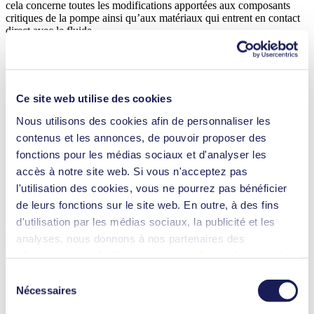
cela concerne toutes les modifications apportées aux composants
critiques de la pompe ainsi qu’aux matériaux qui entrent en contact
direct avec le fluide.
Une certification longue et coûteuse
Certaines pompes KNF sont déjà certifiées selon la norme NSF qui
Ce site web utilise des cookies
implique des matériaux approuvés par la FDA. Cependant, de
nombreuses pompes nécessitent une certification supplémentaire.
Nous utilisons des cookies afin de personnaliser les
Selon le domaine d’application et le pays dans lequel un produit est
contenus et les annonces, de pouvoir proposer des
vendu, différentes certifications sont nécessaires. Ces
réglementations incluent notamment : FDA, EMC, NSF, RoHS ou
fonctions pour les médias sociaux et d'analyser les
REACH.
accès à notre site web. Si vous n'acceptez pas
l'utilisation des cookies, vous ne pourrez pas bénéficier
de leurs fonctions sur le site web. En outre, à des fins
La plupart de ces certifications impliquent une procédure très longue
d'utilisation par les médias sociaux, la publicité et les
et coûteuse. Ainsi, les fabricants de l’industrie médicale utilisent un
analyses, nous donnons à nos partenaires des
type de pompe aussi longtemps que possible une fois qu’il est
certifié.
informations sur l'utilisation que vous faites de notre site
web Il est possible que nos partenaires associent ces
Sélection
Comment KNF assure-t-il un cycle de vie
informations à d'autres données que vous leur avez
Nécessaires
du
produit fiable
fournies ou qu'ils ont collectées dans le cadre de votre
consentement