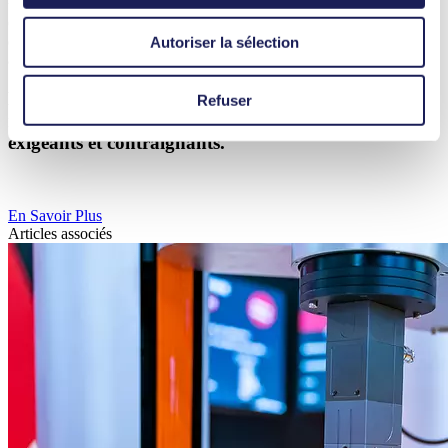
utilisés peuvent fonctionner avec un rendement global moindre.
C’est dans ces cas particuliers que les pompes à membrane peuvent
Autoriser la sélection
être particulièrement utiles, car leur conception offre plusieurs
avantages.
Lisez la suite pour découvrir pourquoi les pompes à
Refuser
membrane sont le choix idéal pour les fluides
exigeants et contraignants.
En Savoir Plus
Articles associés