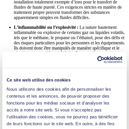
installation totalement exempte d’ions pour le transfert de
fluides de haute pureté. Ces exigences strictes en matière de
traitement propre peuvent transformer des substances
apparemment simples en fluides difficiles.
L’inflammabilité ou l’explosivité :
La nature hautement
inflammable ou explosive de certains gaz ou liquides volatils,
tels que le méthane, le propane ou l’éthanol, pose des défis et
des risques particuliers pour les personnes et les équipements.
Ils doivent donc être manipulés de manière spécifique et le
plus haut niveau d’étanchéité doit être assuré pour minimiser
le risque d’inflammation involontaire.
La sensibilité au cisaillement :
Certains produits nécessitent
une manipulation particulièrement délicate en raison de leur
risque élevé d’être endommagés ou dégradés par les forces
Ce site web utilise des cookies
mécaniques en action pendant le processus de pompage. Cela
peut poser un problème en particulier pour les liquides
Nous utilisons des cookies afin de personnaliser les
contenant des cellules ou des organismes vivants, tels que des
contenus et les annonces, de pouvoir proposer des
bactéries ou des levures. Les matériaux synthétiques tels que
fonctions pour les médias sociaux et d'analyser les
les solutions polymères utilisées dans le traitement de l’eau ou
la production de pétrole et de gaz peuvent également être
accès à notre site web. Si vous n'acceptez pas
sensibles au cisaillement.
l'utilisation des cookies, vous ne pourrez pas bénéficier
de leurs fonctions sur le site web. En outre, à des fins
La température :
Des températures de fluide particulièrement