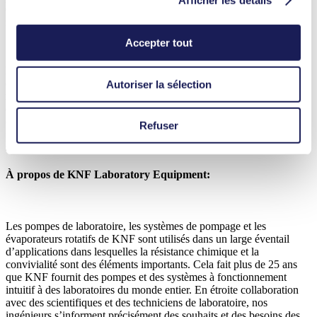
Cet avantage perdure même dans les configurations modulaires
formant un système de vide avec séparateur et/ou condenseur.
Accepter tout
Équipées d’un régulateur de régime, résistantes aux produits
chimiques tels que les gaz très agressifs et corrosifs et, selon le
Autoriser la sélection
modèle, conformes à la norme ATEX, les pompes à vide
conviennent à un large éventail de travaux de laboratoire. Ceux-ci
comprennent le dégazage, la filtration, l’aspiration de liquides, le
Refuser
séchage de gels, l’évaporation rotative, la SPE et la concentration
sous vide.
À propos de KNF Laboratory Equipment:
Les pompes de laboratoire, les systèmes de pompage et les
évaporateurs rotatifs de KNF sont utilisés dans un large éventail
d’applications dans lesquelles la résistance chimique et la
convivialité sont des éléments importants. Cela fait plus de 25 ans
que KNF fournit des pompes et des systèmes à fonctionnement
intuitif à des laboratoires du monde entier. En étroite collaboration
avec des scientifiques et des techniciens de laboratoire, nos
ingénieurs s’informent précisément des souhaits et des besoins des