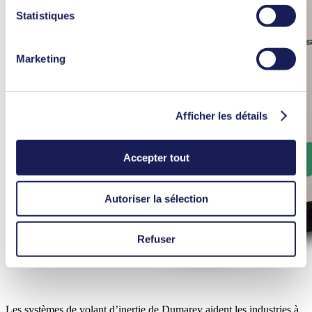
Vous trouverez des informations plus détaillées sur les
Statistiques
cookies utilisés, leur but, la base juridique et la durée de
conservation dans notre
Charte de protection des
Marketing
données.
Afficher les détails
Accepter tout
Autoriser la sélection
Refuser
Les systèmes de volant d’inertie de Dumarey aident les industries à