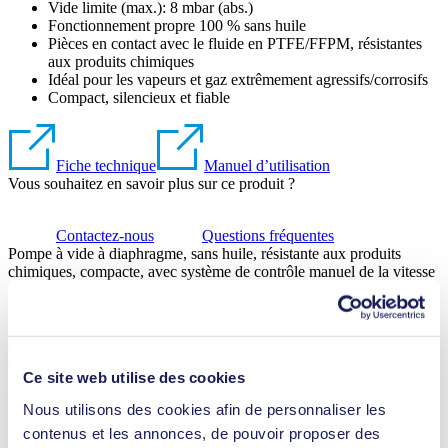
Vide limite (max.):
8
mbar (abs.)
Fonctionnement propre 100 % sans huile
Pièces en contact avec le fluide en PTFE/FFPM, résistantes
aux produits chimiques
Idéal pour les vapeurs et gaz extrêmement agressifs/corrosifs
Compact, silencieux et fiable
Fiche technique
Manuel d’utilisation
Vous souhaitez en savoir plus sur ce produit ?
Contactez-nous
Questions fréquentes
Pompe à vide à diaphragme, sans huile, résistante aux produits
chimiques, compacte, avec système de contrôle manuel de la vitesse
pour ajuster la capacité de la pompe à votre application spécifique.
Elle est équipée de têtes PTFE / TFM, de diaphragmes à revêtement
PTFE, et de vannes FFPM. Convient pour une vaste gamme
d'applications de laboratoire, dont notamment les gaz et vapeurs
extrêmement agressifs / corrosifs.
Ce site web utilise des cookies
Vous souhaitez en savoir plus sur ce produit ?
Nous utilisons des cookies afin de personnaliser les
Contactez-nous
Questions fréquentes
contenus et les annonces, de pouvoir proposer des