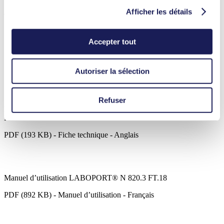
Afficher les détails
Avantages
Fonctionnement propre 100 % sans huile
Pièces en contact avec le fluide en PTFE/FFPM, résistantes
Accepter tout
aux produits chimiques
Idéal pour les vapeurs et gaz extrêmement agressifs/corrosifs
Compact, silencieux et fiable
Autoriser la sélection
Sans entretien
ATEX conforme à (Ex) II 2/-G IIB+H2 T3 uniquement
atmosphère interne
Refuser
LABOPORT® N 820.3 FT.18
Datasheet LABOPORT® N 820.3 FT.18
PDF (193 KB) - Fiche technique - Anglais
Manuel d’utilisation LABOPORT® N 820.3 FT.18
PDF (892 KB) - Manuel d’utilisation - Français