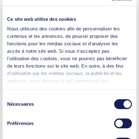
Analyse de gaz
Surveillance des émissions
Sécurité et défense
Ce site web utilise des cookies
N 86.16
Nous utilisons des cookies afin de personnaliser les
Datasheet N 86.16
contenus et les annonces, de pouvoir proposer des
PDF (735 KB) - Fiche technique - Anglais
fonctions pour les médias sociaux et d'analyser les
accès à notre site web. Si vous n'acceptez pas
l'utilisation des cookies, vous ne pourrez pas bénéficier
de leurs fonctions sur le site web. En outre, à des fins
Operating Manual N 86.16
d'utilisation par les médias sociaux, la publicité et les
PDF (1 MB) - Manuel d’utilisation - Anglais
analyses, nous donnons à nos partenaires des
informations sur l'utilisation que vous faites de notre site
web Il est possible que nos partenaires associent ces
Sélection
informations à d'autres données que vous leur avez
Nécessaires
du
3D CAD Model N 86.16
fournies ou qu'ils ont collectées dans le cadre de votre
consentement
ZIP (4 MB) - Modèle 3D CAO - Anglais
utilisation des services. Vous pouvez à tout moment
Préférences
révoquer votre autorisation en cliquant sur "Cookies" tout
en bas du site web, et en décochant la case.