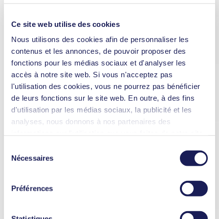
Ce site web utilise des cookies
Nous utilisons des cookies afin de personnaliser les
contenus et les annonces, de pouvoir proposer des
fonctions pour les médias sociaux et d'analyser les
accès à notre site web. Si vous n'acceptez pas
l'utilisation des cookies, vous ne pourrez pas bénéficier
de leurs fonctions sur le site web. En outre, à des fins
d'utilisation par les médias sociaux, la publicité et les
analyses, nous donnons à nos partenaires des
informations sur l'utilisation que vous faites de notre site
web Il est possible que nos partenaires associent ces
Sélection
informations à d'autres données que vous leur avez
Nécessaires
du
fournies ou qu'ils ont collectées dans le cadre de votre
consentement
utilisation des services. Vous pouvez à tout moment
Préférences
révoquer votre autorisation en cliquant sur "Cookies" tout
en bas du site web, et en décochant la case.
Vous trouverez des informations plus détaillées sur les
new
Statistiques