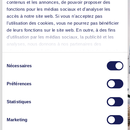
contenus et les annonces, de pouvoir proposer des
fonctions pour les médias sociaux et d'analyser les
accès à notre site web. Si vous n'acceptez pas
l'utilisation des cookies, vous ne pourrez pas bénéficier
de leurs fonctions sur le site web. En outre, à des fins
d'utilisation par les médias sociaux, la publicité et les
analyses, nous donnons à nos partenaires des
informations sur l'utilisation que vous faites de notre site
web Il est possible que nos partenaires associent ces
Sélection
informations à d'autres données que vous leur avez
Nécessaires
du
fournies ou qu'ils ont collectées dans le cadre de votre
consentement
utilisation des services. Vous pouvez à tout moment
Préférences
révoquer votre autorisation en cliquant sur "Cookies" tout
en bas du site web, et en décochant la case.
Vous trouverez des informations plus détaillées sur les
Statistiques
cookies utilisés, leur but, la base juridique et la durée de
conservation dans notre
Charte de protection des
Marketing
données.