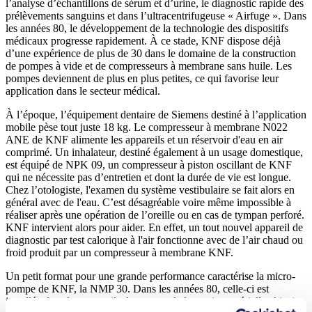
l’analyse d’échantillons de sérum et d’urine, le diagnostic rapide des
prélèvements sanguins et dans l’ultracentrifugeuse « Airfuge ». Dans
les années 80, le développement de la technologie des dispositifs
médicaux progresse rapidement. À ce stade, KNF dispose déjà
d’une expérience de plus de 30 dans le domaine de la construction
de pompes à vide et de compresseurs à membrane sans huile. Les
pompes deviennent de plus en plus petites, ce qui favorise leur
application dans le secteur médical.
À l’époque, l’équipement dentaire de Siemens destiné à l’application
mobile pèse tout juste 18 kg. Le compresseur à membrane N022
ANE de KNF alimente les appareils et un réservoir d'eau en air
comprimé. Un inhalateur, destiné également à un usage domestique,
est équipé de NPK 09, un compresseur à piston oscillant de KNF
qui ne nécessite pas d’entretien et dont la durée de vie est longue.
Chez l’otologiste, l'examen du système vestibulaire se fait alors en
général avec de l'eau. C’est désagréable voire même impossible à
réaliser après une opération de l’oreille ou en cas de tympan perforé.
KNF intervient alors pour aider. En effet, un tout nouvel appareil de
diagnostic par test calorique à l'air fonctionne avec de l’air chaud ou
froid produit par un compresseur à membrane KNF.
Un petit format pour une grande performance caractérise la micro-
pompe de KNF, la NMP 30. Dans les années 80, celle-ci est
installée dans les appareils de mesure de la tension artérielle. Ainsi,