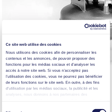
Ce site web utilise des cookies
Nous utilisons des cookies afin de personnaliser les
contenus et les annonces, de pouvoir proposer des
fonctions pour les médias sociaux et d'analyser les
accès à notre site web. Si vous n'acceptez pas
Une apparence curieuse : En termes d'apparence, la construction du
l'utilisation des cookies, vous ne pourrez pas bénéficier
« simpliport » fait penser à un petit module lunaire.
de leurs fonctions sur le site web. En outre, à des fins
L'appareil est parfaitement conçu pour une utilisation en laboratoire,
d'utilisation par les médias sociaux, la publicité et les
où sont nécessaires de petits débits, une mobilité rapide et une
analyses, nous donnons à nos partenaires des
adaptation flexible à des configurations d'essai changeantes. Mais «
simpliport » est également idéal pour une utilisation dans la
informations sur l'utilisation que vous faites de notre site
production : Par exemple, le fonctionnement des équipements de
web Il est possible que nos partenaires associent ces
Sélection
pulvérisation de peinture ou l'alimentation en air comprimé des