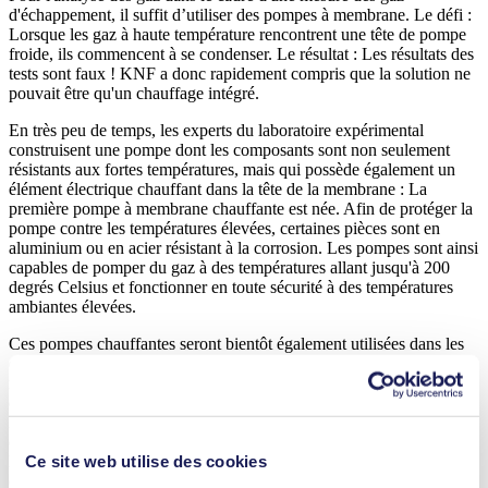
d'échappement, il suffit d’utiliser des pompes à membrane. Le défi :
Lorsque les gaz à haute température rencontrent une tête de pompe
froide, ils commencent à se condenser. Le résultat : Les résultats des
tests sont faux ! KNF a donc rapidement compris que la solution ne
pouvait être qu'un chauffage intégré.
En très peu de temps, les experts du laboratoire expérimental
construisent une pompe dont les composants sont non seulement
résistants aux fortes températures, mais qui possède également un
élément électrique chauffant dans la tête de la membrane : La
première pompe à membrane chauffante est née. Afin de protéger la
pompe contre les températures élevées, certaines pièces sont en
aluminium ou en acier résistant à la corrosion. Les pompes sont ainsi
capables de pomper du gaz à des températures allant jusqu'à 200
degrés Celsius et fonctionner en toute sécurité à des températures
ambiantes élevées.
Ces pompes chauffantes seront bientôt également utilisées dans les
détecteurs à ionisation de flamme (FID). Dans l'industrie, elles
mesurent la concentration d'hydrocarbures dans les gaz. Installées
dans les instruments et appareils, les pompes KNF aspirent
l'échantillon d'air à mesurer et exercent une pression pour le faire
entrer dans un brûleur. Afin d'éviter la condensation, non seulement
la tête mais aussi la conduite de refoulement sont chauffées à 200
Ce site web utilise des cookies
degrés Celsius. La membrane et les valves de la pompe sont en