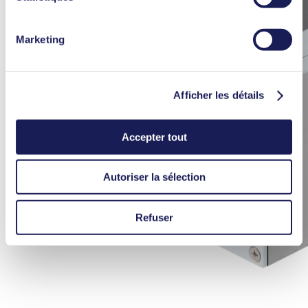
cookies utilisés, leur but, la base juridique et la durée de
conservation dans notre
Charte de protection des
Marketing
données.
Afficher les détails
Accepter tout
Autoriser la sélection
Refuser