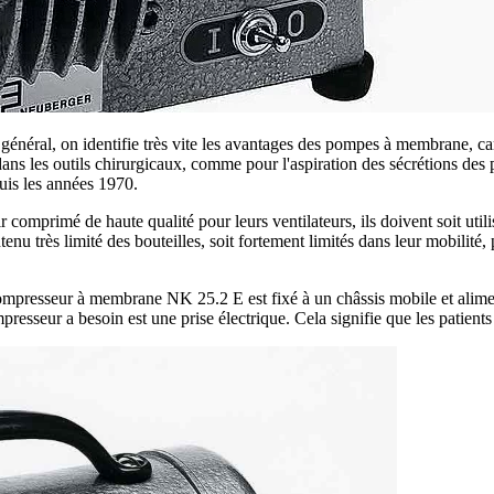
n général, on identifie très vite les avantages des pompes à membrane, car
ans les outils chirurgicaux, comme pour l'aspiration des sécrétions des
uis les années 1970.
r comprimé de haute qualité pour leurs ventilateurs, ils doivent soit util
ntenu très limité des bouteilles, soit fortement limités dans leur mobilit
compresseur à membrane NK 25.2 E est fixé à un châssis mobile et alimen
ompresseur a besoin est une prise électrique. Cela signifie que les patient