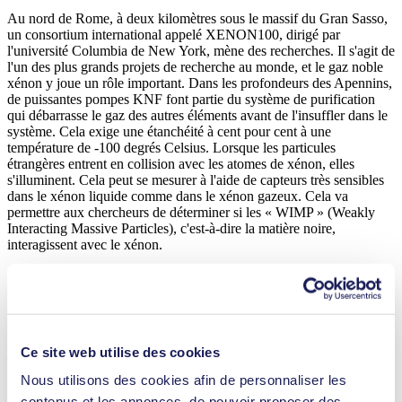
Au nord de Rome, à deux kilomètres sous le massif du Gran Sasso,
un consortium international appelé XENON100, dirigé par
l'université Columbia de New York, mène des recherches. Il s'agit de
l'un des plus grands projets de recherche au monde, et le gaz noble
xénon y joue un rôle important. Dans les profondeurs des Apennins,
de puissantes pompes KNF font partie du système de purification
qui débarrasse le gaz des autres éléments avant de l'insuffler dans le
système. Cela exige une étanchéité à cent pour cent à une
température de -100 degrés Celsius. Lorsque les particules
étrangères entrent en collision avec les atomes de xénon, elles
s'illuminent. Cela peut se mesurer à l'aide de capteurs très sensibles
dans le xénon liquide comme dans le xénon gazeux. Cela va
permettre aux chercheurs de déterminer si les « WIMP » (Weakly
Interacting Massive Particles), c'est-à-dire la matière noire,
interagissent avec le xénon.
Pour permettre cette rencontre, la taille du conteneur de xénon est
constamment augmentée, car plus de xénon signifie plus de coups
réussis. L'augmentation actuelle de la taille du conteneur qui passe
d'environ 50 kg à une tonne de xénon, constitue un véritable défi
pour KNF. C’était déjà la pompe en service ayant le débit le plus
Ce site web utilise des cookies
élevé, à avoir été spécialement adaptée pour le projet à l'usine de
Munzingen. Par conséquent, pour augmenter le débit du système de
Nous utilisons des cookies afin de personnaliser les
nettoyage, il faut utiliser davantage de pompes, et celles-ci doivent
contenus et les annonces, de pouvoir proposer des