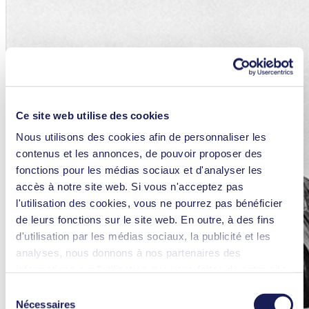
Ce site web utilise des cookies
Nous utilisons des cookies afin de personnaliser les
contenus et les annonces, de pouvoir proposer des
fonctions pour les médias sociaux et d'analyser les
accès à notre site web. Si vous n'acceptez pas
l'utilisation des cookies, vous ne pourrez pas bénéficier
de leurs fonctions sur le site web. En outre, à des fins
d'utilisation par les médias sociaux, la publicité et les
analyses, nous donnons à nos partenaires des
informations sur l'utilisation que vous faites de notre site
web Il est possible que nos partenaires associent ces
Sélection
informations à d'autres données que vous leur avez
Nécessaires
du