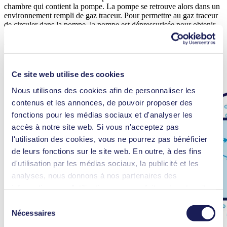
chambre qui contient la pompe. La pompe se retrouve alors dans un
environnement rempli de gaz traceur. Pour permettre au gaz traceur
de circuler dans la pompe, la pompe est dépressurisée pour obtenir
une pression à l'intérieur de la pompe inférieure à la pression
ambiante. Un dispositif de mesure analyse la présence d'hélium dans
le gaz qui s’écoule hors de la pompe.
Ce site web utilise des cookies
Nous utilisons des cookies afin de personnaliser les
contenus et les annonces, de pouvoir proposer des
fonctions pour les médias sociaux et d'analyser les
accès à notre site web. Si vous n'acceptez pas
l'utilisation des cookies, vous ne pourrez pas bénéficier
de leurs fonctions sur le site web. En outre, à des fins
d'utilisation par les médias sociaux, la publicité et les
analyses, nous donnons à nos partenaires des
informations sur l'utilisation que vous faites de notre site
web Il est possible que nos partenaires associent ces
Sélection
informations à d'autres données que vous leur avez
Nécessaires
du
fournies ou qu'ils ont collectées dans le cadre de votre