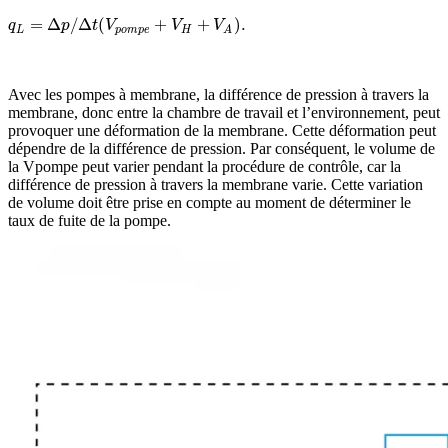
=
Δ
/
Δ
(
+
+
)
.
q
L
=
Δ
p
/
Δ
t
(
V
p
o
m
p
e
+
V
H
+
V
A
)
.
q
p
t
V
V
V
L
p
o
m
p
e
H
A
Avec les pompes à membrane, la différence de pression à travers la
membrane, donc entre la chambre de travail et l’environnement, peut
provoquer une déformation de la membrane. Cette déformation peut
dépendre de la différence de pression. Par conséquent, le volume de
la Vpompe peut varier pendant la procédure de contrôle, car la
différence de pression à travers la membrane varie. Cette variation
de volume doit être prise en compte au moment de déterminer le
taux de fuite de la pompe.