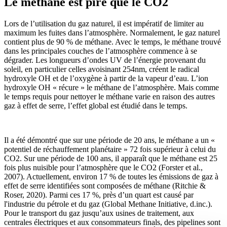
Le méthane est pire que le CO2
Lors de l’utilisation du gaz naturel, il est impératif de limiter au
maximum les fuites dans l’atmosphère. Normalement, le gaz naturel
contient plus de 90 % de méthane. Avec le temps, le méthane trouvé
dans les principales couches de l’atmosphère commence à se
dégrader. Les longueurs d’ondes UV de l’énergie provenant du
soleil, en particulier celles avoisinant 254nm, créent le radical
hydroxyle OH et de l’oxygène à partir de la vapeur d’eau. L’ion
hydroxyle OH « récure » le méthane de l’atmosphère. Mais comme
le temps requis pour nettoyer le méthane varie en raison des autres
gaz à effet de serre, l’effet global est étudié dans le temps.
Il a été démontré que sur une période de 20 ans, le méthane a un «
potentiel de réchauffement planétaire » 72 fois supérieur à celui du
CO2. Sur une période de 100 ans, il apparaît que le méthane est 25
fois plus nuisible pour l’atmosphère que le CO2 (Forster et al.,
2007). Actuellement, environ 17 % de toutes les émissions de gaz à
effet de serre identifiées sont composées de méthane (Ritchie &
Roser, 2020). Parmi ces 17 %, près d’un quart est causé par
l'industrie du pétrole et du gaz (Global Methane Initiative, d.inc.).
Pour le transport du gaz jusqu’aux usines de traitement, aux
centrales électriques et aux consommateurs finals, des pipelines sont