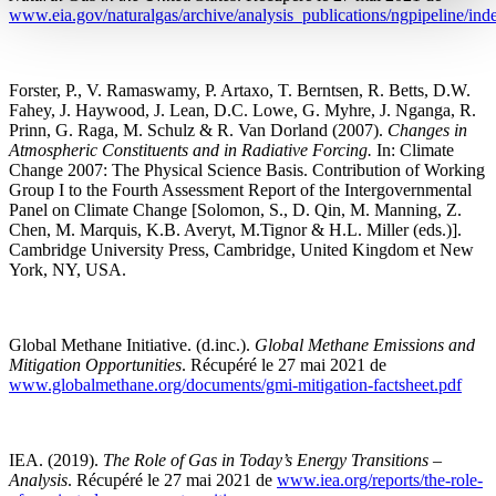
www.eia.gov/naturalgas/archive/analysis_publications/ngpipeline/ind
Forster, P., V. Ramaswamy, P. Artaxo, T. Berntsen, R. Betts, D.W.
Fahey, J. Haywood, J. Lean, D.C. Lowe, G. Myhre, J. Nganga, R.
Prinn, G. Raga, M. Schulz & R. Van Dorland (2007).
Changes in
Atmospheric Constituents and in Radiative Forcing.
In: Climate
Change 2007: The Physical Science Basis. Contribution of Working
Group I to the Fourth Assessment Report of the Intergovernmental
Panel on Climate Change [Solomon, S., D. Qin, M. Manning, Z.
Chen, M. Marquis, K.B. Averyt, M.Tignor & H.L. Miller (eds.)].
Cambridge University Press, Cambridge, United Kingdom et New
York, NY, USA.
Global Methane Initiative. (d.inc.).
Global Methane Emissions and
Mitigation Opportunities
. Récupéré le 27 mai 2021 de
www.globalmethane.org/documents/gmi-mitigation-factsheet.pdf
IEA. (2019).
The Role of Gas in Today’s Energy Transitions –
Analysis
. Récupéré le 27 mai 2021 de
www.iea.org/reports/the-role-