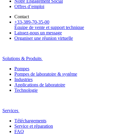
Notre Engagement Social
Offres d’emploi
Contact
+33-389-70-35-00
Équipe de vente et support technique
Laissez-nous un message
Organiser une réunion virtuelle
Solutions & Produits
Pompes
Pompes de laboratoire & système
Industries
Applications de laboratoire
Technologie
Services
Téléchargements
Service et réparation
FAQ