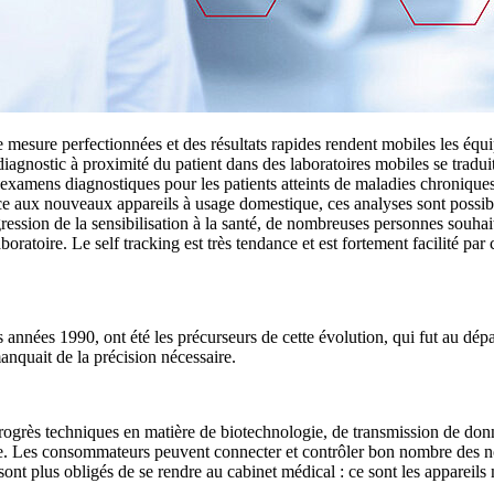
 de mesure perfectionnées et des résultats rapides rendent mobiles les éq
agnostic à proximité du patient dans des laboratoires mobiles se traduit 
amens diagnostiques pour les patients atteints de maladies chroniques, 
râce aux nouveaux appareils à usage domestique, ces analyses sont pos
gression de la sensibilisation à la santé, de nombreuses personnes souhai
ratoire. Le self tracking est très tendance et est fortement facilité par 
es années 1990, ont été les précurseurs de cette évolution, qui fut au d
manquait de la précision nécessaire.
rogrès techniques en matière de biotechnologie, de transmission de donn
ge. Les consommateurs peuvent connecter et contrôler bon nombre des no
 sont plus obligés de se rendre au cabinet médical : ce sont les appareils