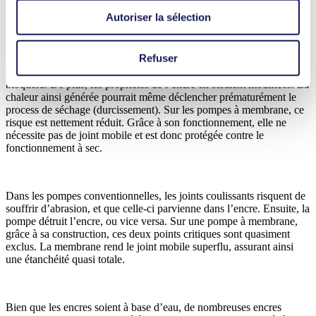
pompe comme c’est par exemple le cas avec les peintures à l’huile.
Autoriser la sélection
Par conséquent, le transfert d’encre à base d’eau risquerait
d’endommager tous les types de pompes à joints mobiles tels que les
pompes à engrenages, les pompes à piston et les pompes
Refuser
péristaltiques. L’absence de lubrification entraîne de l’abrasion et
une accumulation de chaleur : la pompe aura des fuites et se
bloquera. De plus, les propriétés de l’encre en seraient modifiées. La
chaleur ainsi générée pourrait même déclencher prématurément le
process de séchage (durcissement). Sur les pompes à membrane, ce
risque est nettement réduit. Grâce à son fonctionnement, elle ne
nécessite pas de joint mobile et est donc protégée contre le
fonctionnement à sec.
Dans les pompes conventionnelles, les joints coulissants risquent de
souffrir d’abrasion, et que celle-ci parvienne dans l’encre. Ensuite, la
pompe détruit l’encre, ou vice versa. Sur une pompe à membrane,
grâce à sa construction, ces deux points critiques sont quasiment
exclus. La membrane rend le joint mobile superflu, assurant ainsi
une étanchéité quasi totale.
Bien que les encres soient à base d’eau, de nombreuses encres