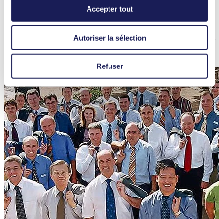
un important facteur de réussite, est convaincu le PDG Martin
Accepter tout
Becker. « Le soir, prenez une bière ensemble, le week-end,
organisez des sorties ensemble, et les problèmes se résolvent
beaucoup plus facilement ». Parce qu'aujourd'hui, comme dans
l’ambiance sauvage des années 1970 : Derrière chaque innovation, il
Autoriser la sélection
y a une équipe soudée.
Articles associés
Refuser