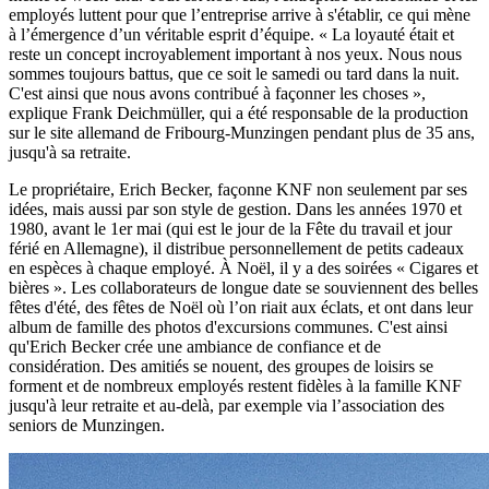
employés luttent pour que l’entreprise arrive à s'établir, ce qui mène
à l’émergence d’un véritable esprit d’équipe. « La loyauté était et
reste un concept incroyablement important à nos yeux. Nous nous
sommes toujours battus, que ce soit le samedi ou tard dans la nuit.
C'est ainsi que nous avons contribué à façonner les choses »,
explique Frank Deichmüller, qui a été responsable de la production
sur le site allemand de Fribourg-Munzingen pendant plus de 35 ans,
jusqu'à sa retraite.
Le propriétaire, Erich Becker, façonne KNF non seulement par ses
idées, mais aussi par son style de gestion. Dans les années 1970 et
1980, avant le 1er mai (qui est le jour de la Fête du travail et jour
férié en Allemagne), il distribue personnellement de petits cadeaux
en espèces à chaque employé. À Noël, il y a des soirées « Cigares et
bières ». Les collaborateurs de longue date se souviennent des belles
fêtes d'été, des fêtes de Noël où l’on riait aux éclats, et ont dans leur
album de famille des photos d'excursions communes. C'est ainsi
qu'Erich Becker crée une ambiance de confiance et de
considération. Des amitiés se nouent, des groupes de loisirs se
forment et de nombreux employés restent fidèles à la famille KNF
jusqu'à leur retraite et au-delà, par exemple via l’association des
seniors de Munzingen.