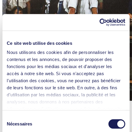
Ce site web utilise des cookies
Nous utilisons des cookies afin de personnaliser les
contenus et les annonces, de pouvoir proposer des
fonctions pour les médias sociaux et d'analyser les
accès à notre site web. Si vous n'acceptez pas
l'utilisation des cookies, vous ne pourrez pas bénéficier
de leurs fonctions sur le site web. En outre, à des fins
d'utilisation par les médias sociaux, la publicité et les
analyses, nous donnons à nos partenaires des
Une réussite partagée : Les employés de KNF célèbrent la
informations sur l'utilisation que vous faites de notre site
production de la 50 000e pompe à Munzingen en 1972.
web Il est possible que nos partenaires associent ces
Sélection
Car en tant que leader technologique, KNF s'appuie sur le
informations à d'autres données que vous leur avez
Nécessaires
du
développement constant de ses produits, ainsi que sur une qualité et
fournies ou qu'ils ont collectées dans le cadre de votre
une fiabilité maximales. Des employés compétents et engagés, ainsi
consentement