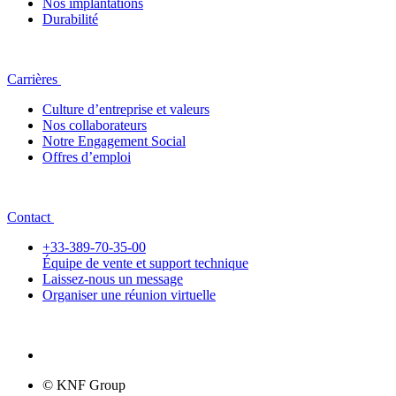
Nos implantations
Durabilité
Carrières
Culture d’entreprise et valeurs
Nos collaborateurs
Notre Engagement Social
Offres d’emploi
Contact
+33-389-70-35-00
Équipe de vente et support technique
Laissez-nous un message
Organiser une réunion virtuelle
© KNF Group