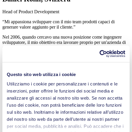
Head of Product Development
“Mi appassiona sviluppare con il mio team prodotti capaci di
generare valore aggiunto per il cliente.”
Nel 2006, quando cercavo una nuova posizione come ingegnere
sviluppatore, il mio obiettivo era lavorare proprio per un'azienda di
piccole e medie dimensioni. Volevo un ruolo in cui poter fare
personalmente la differenza nel successo dell'azienda. KNF mi ha
conquistato non solo per la sua capacità di pensare a lungo termine e
per la sua vocazione internazionale, ma anche per la sua posizione di
leader tecnologico e la sua ambizione di fornire alta qualità,
supportata da un proprio stabilimento di produzione in Svizzera.
Questo sito web utilizza i cookie
Utilizziamo i cookie per personalizzare i contenuti e le
Nella mia posizione di Head of Product Development, sono
responsabile dello sviluppo di nuovi prodotti standard espandibili
inserzioni, poter offrire le funzioni dei social media e
per il sistema modulare KNF. Progettiamo interfacce in modo che
analizzare gli accessi al nostro sito web. Se non accetta
siano il più possibile aperte, affinché i singoli elementi possano poi
l'uso dei cookie, non potrà beneficiare delle loro funzioni
essere facilmente adattati alle esigenze del cliente. Il mio obiettivo è
sempre quello di sviluppare prodotti che generino valore aggiunto
sul sito web. Inoltriamo le informazioni relative all’utilizzo
per il cliente e garantire che KNF rimanga allo stato più avanzato
del nostro sito web da parte dell’utente ai nostri partner
della tecnologia. Accompagnare un'idea di prodotto attraverso ogni
per social media, pubblicità e analisi. Può accadere che i
fase dello sviluppo fino alla produzione in serie è qualcosa che trovo