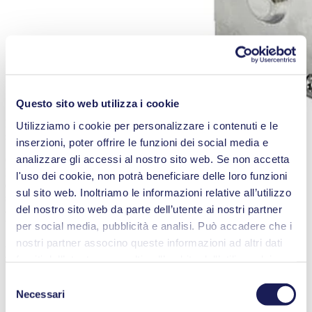
Questo sito web utilizza i cookie
La pompa a pistone oscillante migliorata KNF NPK 012 è una
Utilizziamo i cookie per personalizzare i contenuti e le
soluzione potente ad un prezzo accattivante.
inserzioni, poter offrire le funzioni dei social media e
analizzare gli accessi al nostro sito web. Se non accetta
Compatta, silenziosa e dalle vibrazioni minime. Con la NPK 012,
KNF ha sviluppato una pompa a pistone oscillante per l'uso nei
l'uso dei cookie, non potrà beneficiare delle loro funzioni
dispositivi medici, nella tecnologia di stampa inkjet e 3D e nei
sul sito web. Inoltriamo le informazioni relative all’utilizzo
sistemi di presa a vuoto. In risposta alle richieste dei clienti, KNF ha
del nostro sito web da parte dell’utente ai nostri partner
ampliato la serie di pompe con diverse nuove versioni, consentendo
una varietà ancora maggiore di applicazioni.
per social media, pubblicità e analisi. Può accadere che i
nostri partner associno queste informazioni ad altri dati
Le applicazioni dei processi di stampa e
forniti dall’utente o raccolti nell’ambito dell’utilizzo dei
della tecnologia medicale beneficiano
servizi. L’utente può revocare il proprio consenso in
Selezione
dell'ampliamento della serie di pompe
qualsiasi momento facendo clic su “Cookies” alla fine del
Necessari
del
sito web e rimuovendo il segno di spunta.