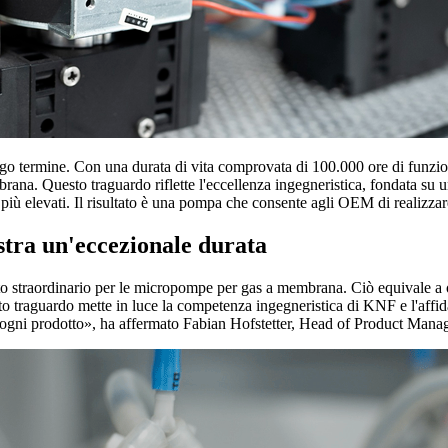
ngo termine. Con una durata di vita comprovata di 100.000 ore di funzio
na. Questo traguardo riflette l'eccellenza ingegneristica, fondata su un
più elevati. Il risultato è una pompa che consente agli OEM di realizzare s
tra un'eccezionale durata
to straordinario per le micropompe per gas a membrana. Ciò equivale a o
to traguardo mette in luce la competenza ingegneristica di KNF e l'affida
amo a ogni prodotto», ha affermato Fabian Hofstetter, Head of Product 