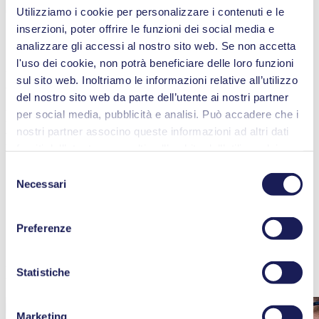
degli alimenti e dell'ambiente.
Utilizziamo i cookie per personalizzare i contenuti e le
inserzioni, poter offrire le funzioni dei social media e
analizzare gli accessi al nostro sito web. Se non accetta
In considerazione della natura dei solventi utilizzati, si raccomanda
l'uso dei cookie, non potrà beneficiare delle loro funzioni
una pompa con un'elevata resistenza chimica e una buona tolleranza
sul sito web. Inoltriamo le informazioni relative all’utilizzo
alla condensa.
del nostro sito web da parte dell’utente ai nostri partner
Fattori da considerare nella scelta della
per social media, pubblicità e analisi. Può accadere che i
nostri partner associno queste informazioni ad altri dati
pompa ideale per la concentrazione
forniti dall’utente o raccolti nell’ambito dell’utilizzo dei
centrifuga
servizi. L’utente può revocare il proprio consenso in
Selezione
qualsiasi momento facendo clic su “Cookies” alla fine del
Necessari
Resistenza chimica
del
Funzionamento senza olio
sito web e rimuovendo il segno di spunta.
consenso
Elevata compatibilità con vapore e condensa
Maggiori informazioni sui cookie utilizzati, sui loro scopi,
Volume interno del concentratore centrifugo
Preferenze
sulla base giuridica e sulla durata del salvataggio sono
Scoprite altri prodotti e applicazioni per
consultabili nella nostra
Informativa sulla privacy
.
laboratorio
Statistiche
Marketing