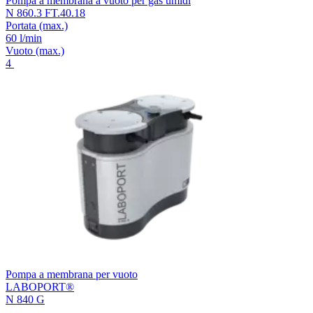
Pompa a membrana a vuoto per gas umidi
N 860.3 FT.40.18
Portata
(max.)
60 l/min
Vuoto
(max.)
4
Pompa a membrana per vuoto
LABOPORT®
N 840 G