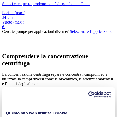
Si noti che questo prodotto non è disponibile in Cina.
Portata
(max.)
34 l/min
Vuoto
(max.)
6
Cercate pompe per applicazioni diverse?
Selezionare l'applicazione
Comprendere la concentrazione
centrifuga
La concentrazione centrifuga separa e concentra i campioni ed è
utilizzata in campi diversi come la biochimica, le scienze ambientali
e l'analisi degli alimenti.
Tra le applicazioni della concentrazione centrifuga vi sono la
concentrazione di campioni di polinucleotidi e proteine, l'analisi dei
residui, la concentrazione di miscele di solventi e acqua, la
Questo sito web utilizza i cookie
tossicologia e la medicina legale, la chimica combinatoria e l'analisi