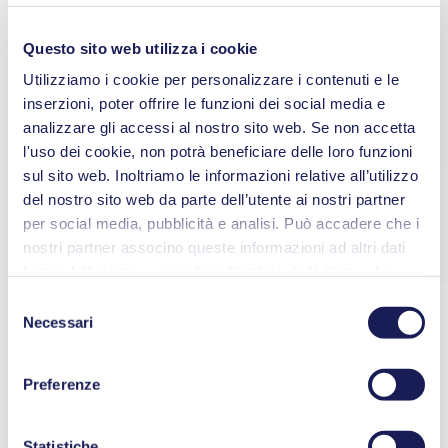
Questo sito web utilizza i cookie
Utilizziamo i cookie per personalizzare i contenuti e le
inserzioni, poter offrire le funzioni dei social media e
analizzare gli accessi al nostro sito web. Se non accetta
l'uso dei cookie, non potrà beneficiare delle loro funzioni
sul sito web. Inoltriamo le informazioni relative all’utilizzo
del nostro sito web da parte dell’utente ai nostri partner
per social media, pubblicità e analisi. Può accadere che i
nostri partner associno queste informazioni ad altri dati
forniti dall’utente o raccolti nell’ambito dell’utilizzo dei
servizi. L’utente può revocare il proprio consenso in
Selezione
qualsiasi momento facendo clic su “Cookies” alla fine del
Necessari
del
sito web e rimuovendo il segno di spunta.
consenso
Maggiori informazioni sui cookie utilizzati, sui loro scopi,
Preferenze
sulla base giuridica e sulla durata del salvataggio sono
consultabili nella nostra
Informativa sulla privacy
.
Statistiche