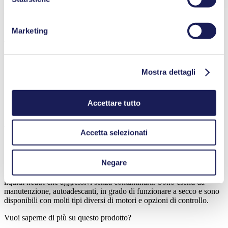
new
Pompa a membrana per liquidi
Marketing
FM 50
Portata (max.): 0.5 l/min
Mostra dettagli
Pressione di esercizio (max.):
1
bar (rel.)
Altezza di aspirazione (max.):
3
mH₂O
Accettare tutto
Schede tecniche
Manuali d’uso
Vuoi saperne di più su questo prodotto?
Accetta selezionati
Contattateci
Domande frequenti
Negare
Le pompe a membrana per liquidi KNF trasferiscono e misurano sia
liquidi neutri che aggressivi senza contaminarli. Sono esenti da
manutenzione, autoadescanti, in grado di funzionare a secco e sono
disponibili con molti tipi diversi di motori e opzioni di controllo.
Vuoi saperne di più su questo prodotto?