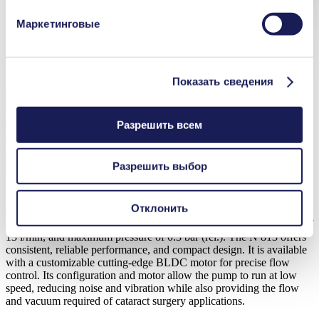
и сроках хранения представлена в нашем
Заявлении
Маркетинговые
о защите данных
.
Показать сведения
KNF’s N 813 diaphragm gas pump is a strong choice for use in
cataract surgery applications. It offers consistent operation and is
available with a customizable BLDC motor for precise control.
Разрешить всем
KNF Offers Versatile Portfolio of
Diaphragm Pumps for Cataract Surgery
Разрешить выбор
KNF offers a variety of pump options for cataract surgery
Отклонить
applications. For debris removal, the N 813 is a strong choice. It
offers a maximum vacuum of 0.5 mbar (abs.), maximum flow rate of
13 l/min, and maximum pressure of 0.3 bar (rel.). The N 813 offers
consistent, reliable performance, and compact design. It is available
with a customizable cutting-edge BLDC motor for precise flow
control. Its configuration and motor allow the pump to run at low
speed, reducing noise and vibration while also providing the flow
and vacuum required of cataract surgery applications.