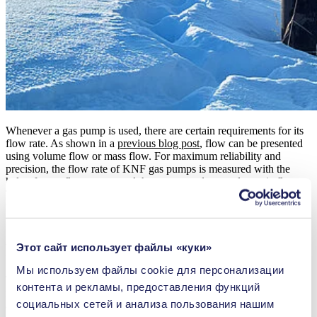
Whenever a gas pump is used, there are certain requirements for its
flow rate. As shown in a
previous blog post
, flow can be presented
using volume flow or mass flow. For maximum reliability and
precision, the flow rate of KNF gas pumps is measured with the
help of mass flow meters and then converted to a volumetric flow.
This volumetric flow is specified in accordance with ISO 8778 at 20
°C (293.15 °K, 68 °F) and 1,000 mbar absolute (14.5 psi, 750.06
torr).
Real Life Implications
Этот сайт использует файлы «куки»
Мы используем файлы сookie для персонализации
The specified conditions do not reflect the conditions that occur in
контента и рекламы, предоставления функций
most applications. Imagine an application that requires a very
социальных сетей и анализа пользования нашим
accurate mass flow of a gas. In this application, a tank filled with gas