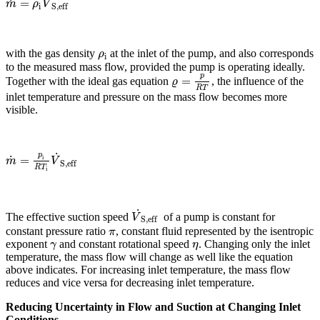
˙
˙
=
m
˙
=
ρ
i
V
˙
S,eff
m
ρ
V
i
S,eff
with the gas density
at the inlet of the pump, and also corresponds
ρ
i
ρ
i
to the measured mass flow, provided the pump is operating ideally.
p
=
Together with the ideal gas equation
, the influence of the
ϱ
=
p
R
T
ϱ
R
T
inlet temperature and pressure on the mass flow becomes more
visible.
˙
p
˙
i
=
m
˙
=
p
i
R
T
i
V
˙
S,eff
m
V
S,eff
R
T
i
˙
The effective suction speed
of a pump is constant for
V
˙
S,eff
V
S,eff
constant pressure ratio
, constant fluid represented by the isentropic
π
π
exponent
and constant rotational speed
. Changing only the inlet
γ
η
γ
η
temperature, the mass flow will change as well like the equation
above indicates. For increasing inlet temperature, the mass flow
reduces and vice versa for decreasing inlet temperature.
Reducing Uncertainty in Flow and Suction at Changing Inlet
Conditions