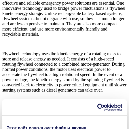
effective and reliable emergency power solutions are essential. One
innovative technology used to bridge power fluctuations is flywheel
kinetic energy storage. Unlike rechargeable battery-based systems,
flywheel systems do not degrade with use, so they last much longer
and are less expensive to maintain. They are also more compact,
more efficient, and use more environmentally friendly and
recyclable materials.
Flywheel technology uses the kinetic energy of a rotating mass to
store and release energy as needed. It consists of a high-speed
rotating flywheel connected to a combined motor-generator. During
normal power conditions, the motor uses electrical power to
accelerate the flywheel to a high rotational speed. In the event of a
power outage, the kinetic energy stored by the spinning flywheel is
converted back to electricity to power critical equipment until slower
starting systems such as diesel generators can take over.
Advanced flywheel systems have rotors made of high-strength
carbon fiber composites suspended by magnetic bearings that rotate
in a vacuum enclosure. A KNF multi-stage diaphragm vacuum
pump with a long-life BLDC motor can remove more than 99.5% of
Этот сайт использует файлы «куки»