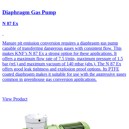
Diaphragm Gas Pump
N 87 Ex
Manure pit emission conversion requires a diaphragm gas pump
capable of transferring dangerous gases with consistent flow. This
makes KNF’s N 87 Ex a strong option for these applications. It
offers a maximum flow rate of 7.5 l/min, maximum pressure of 1.5
bar (rel.) and maximum vacuum of 140 mbar (abs.). The N 87 Ex
offers good leak tightness and explosion proof options. Its PTFE
coated diaphragm makes it suitable for use with the aggressive gases
common in greenhouse gas conversion applications.
View Product