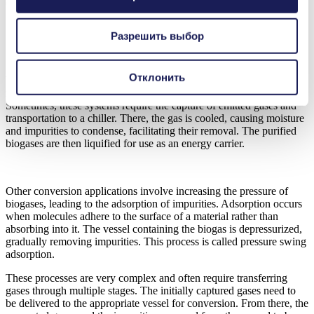
other agricultural applications.
Gas Conversion Applications Present
Разрешить выбор
Several Transfer Challenges
Отклонить
While there are a variety of ways to convert manure pit emissions,
most require challenging processes and complex systems.
Sometimes, these systems require the capture of emitted gases and
transportation to a chiller. There, the gas is cooled, causing moisture
and impurities to condense, facilitating their removal. The purified
biogases are then liquified for use as an energy carrier.
Other conversion applications involve increasing the pressure of
biogases, leading to the adsorption of impurities. Adsorption occurs
when molecules adhere to the surface of a material rather than
absorbing into it. The vessel containing the biogas is depressurized,
gradually removing impurities. This process is called pressure swing
adsorption.
These processes are very complex and often require transferring
gases through multiple stages. The initially captured gases need to
be delivered to the appropriate vessel for conversion. From there, the