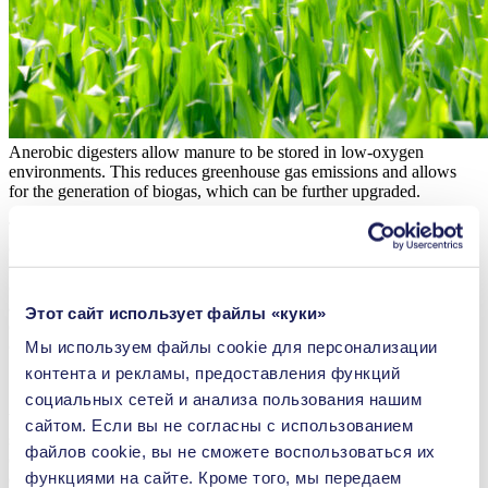
Anerobic digesters allow manure to be stored in low-oxygen
environments. This reduces greenhouse gas emissions and allows
for the generation of biogas, which can be further upgraded.
Typically, manure is either stored as a solid in above ground basins
or as a liquid slurry in under floor pits. The low oxygen
environments in these under floor pits produce biogas, which can be
captured for use as an energy for heating or power generation, while
also reducing odors and overall emissions. Many agricultural
Этот сайт использует файлы «куки»
operations have started replacing these styles of manure pits with
oxygen-free, or anerobic, storage solutions called digesters.
Мы используем файлы сookie для персонализации
контента и рекламы, предоставления функций
социальных сетей и анализа пользования нашим
While they are essential in agricultural operations, manure pits emit
сайтом. Если вы не согласны с использованием
substantial amounts of gases like carbon dioxide (CO2), nitrous
файлов cookie, вы не сможете воспользоваться их
oxide (N2O) and methane (CH4). This is due to the high oxygen
функциями на сайте. Кроме того, мы передаем
environments of these pits, which leads to aerobic decomposition of