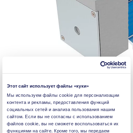
Этот сайт использует файлы «куки»
The N 938.1.2 is one of several pumps available with a BLDC
motor. These specialized motors allow for precise control and digital
Мы используем файлы сookie для персонализации
parameterization.
контента и рекламы, предоставления функций
социальных сетей и анализа пользования нашим
Many liquid diaphragm pumps are also available with BLDC
motors. NF series pumps, including the NF 60, offer strong
сайтом. Если вы не согласны с использованием
performance along with the control and precision provided by this
файлов cookie, вы не сможете воспользоваться их
new motor technology. The NF 60 offers a maximum flow rate of
функциями на сайте. Кроме того, мы передаем
0.6 l/min with maximum pressure of 1 bar (rel.) and a maximum