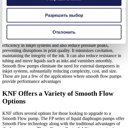
components of the fluidic system. This is especially important in
medical devices that are in close contact with patients. Limiting
pulsation in these devices can improve comfort and patient
Разрешить выбор
experience.
Отклонить
Inkjet printing is another area where upgrading to a Smooth Flow
pump should be considered. Smooth Flow technology can increase
efficiency in inkjet systems and also reduce pressure peaks,
preventing disruptions in print quality. It minimizes cavitation,
maintaining the integrity of the ink. It can also reduce resistance in
tubing and move liquids such as inks and varnishes smoothly.
Smooth flow pumps eliminate the need for external dampeners in
inkjet systems, substantially reducing complexity, cost, and size.
These are just a few of the applications where smooth flow pumps
provide performance advantages
KNF Offers a Variety of Smooth Flow
Options
KNF offers several options for those looking to upgrade to a
Smooth Flow pump. The FP series of liquid diaphragm pumps offer
Smooth Flow technology along with the traditional advantages of