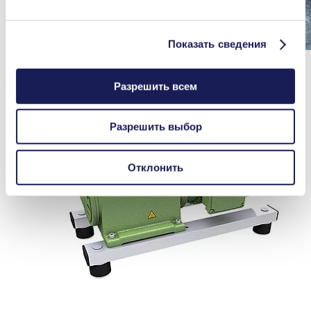
Показать сведения
Full operational capability of the safety diaphragm is guaranteed by
the advanced pump design, because it is only used if the working
diaphragm cracks or ruptures, which is extremely rare.
Разрешить всем
Разрешить выбор
Отклонить