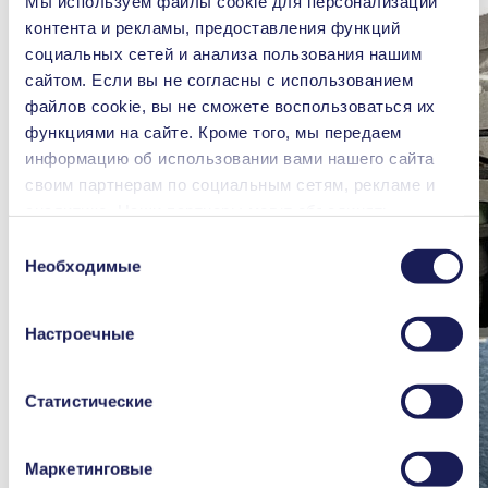
Мы используем файлы сookie для персонализации
контента и рекламы, предоставления функций
социальных сетей и анализа пользования нашим
сайтом. Если вы не согласны с использованием
файлов cookie, вы не сможете воспользоваться их
функциями на сайте. Кроме того, мы передаем
информацию об использовании вами нашего сайта
своим партнерам по социальным сетям, рекламе и
аналитике. Наши партнеры могут объединять
переданные нами данные с другой информацией,
Выбор
которая была предоставлена вами или получена в
Необходимые
согласия
процессе пользования их услугами. Вы можете в
любой момент аннулировать свое согласие, перейдя
Настроечные
в раздел «Cookies» по ссылке внизу страницы и
удалив соответствующую отметку.
Подробная информация об используемых
Статистические
файлах сookie, их назначении, правовых основаниях
и сроках хранения представлена в нашем
Заявлении
Маркетинговые
о защите данных
.