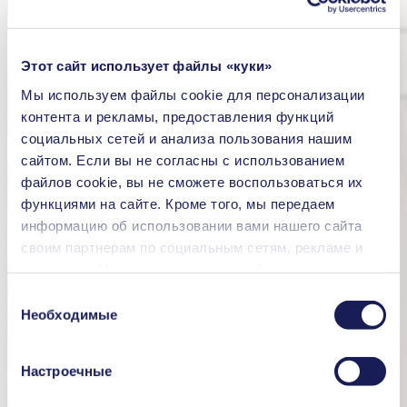
Этот сайт использует файлы «куки»
Мы используем файлы сookie для персонализации
контента и рекламы, предоставления функций
социальных сетей и анализа пользования нашим
сайтом. Если вы не согласны с использованием
файлов cookie, вы не сможете воспользоваться их
функциями на сайте. Кроме того, мы передаем
информацию об использовании вами нашего сайта
своим партнерам по социальным сетям, рекламе и
аналитике. Наши партнеры могут объединять
переданные нами данные с другой информацией,
Выбор
которая была предоставлена вами или получена в
Необходимые
согласия
процессе пользования их услугами. Вы можете в
любой момент аннулировать свое согласие, перейдя
Настроечные
в раздел «Cookies» по ссылке внизу страницы и
удалив соответствующую отметку.