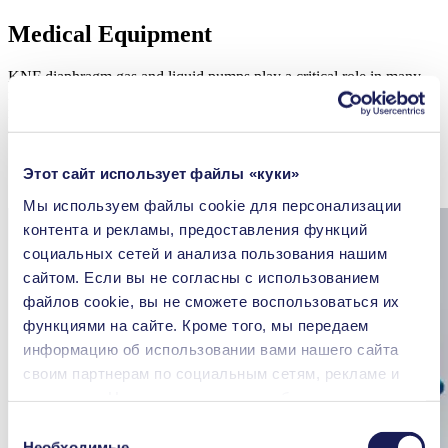
Medical Equipment
KNF diaphragm gas and liquid pumps play a critical role in many
medical applications, including in-vitro diagnostics, anesthesia
monitoring, therapeutic and surgical equipment, and critical care
devices.
Этот сайт использует файлы «куки»
Learn more
Мы используем файлы сookie для персонализации
контента и рекламы, предоставления функций
социальных сетей и анализа пользования нашим
сайтом. Если вы не согласны с использованием
файлов cookie, вы не сможете воспользоваться их
функциями на сайте. Кроме того, мы передаем
информацию об использовании вами нашего сайта
своим партнерам по социальным сетям, рекламе и
аналитике. Наши партнеры могут объединять
переданные нами данные с другой информацией,
Выбор
которая была предоставлена вами или получена в
Необходимые