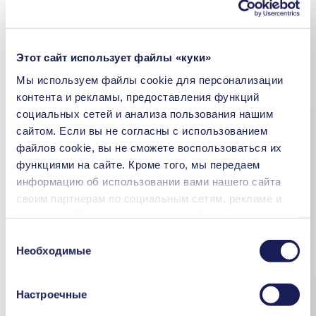
Этот сайт использует файлы «куки»
Мы используем файлы сookie для персонализации
контента и рекламы, предоставления функций
социальных сетей и анализа пользования нашим
сайтом. Если вы не согласны с использованием
файлов cookie, вы не сможете воспользоваться их
функциями на сайте. Кроме того, мы передаем
информацию об использовании вами нашего сайта
своим партнерам по социальным сетям, рекламе и
аналитике. Наши партнеры могут объединять
переданные нами данные с другой информацией,
Выбор
которая была предоставлена вами или получена в
Необходимые
согласия
процессе пользования их услугами. Вы можете в
любой момент аннулировать свое согласие, перейдя
Настроечные
в раздел «Cookies» по ссылке внизу страницы и