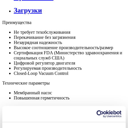
Загрузки
Преимущества
Не требует техобслуживания
Перекачивание без загрязнения
Незаурядная надежность
Высокое соотношение производительность/размер
Сертификация FDA (Министерство здравоохранения и
социальных служб США)
Цифровой регулятор двигателя
Регулируемая производительность
Closed-Loop Vacuum Control
Технические параметры
Мембранный насос
Повышенная герметичность
Объем потока (макс.)
4.7 l/min
Рабочее давление (макс.)
0
bar (rel.)
Предельный вакуум
200
mbar (abs.)
(макс.)