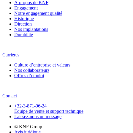
À propos de KNF
Engagement
Notre engagement qualité
Historique
Direction
Nos implantations
Durabilité
Carrières
Culture d’entreprise et valeurs
Nos collaborateurs
Offres d’emploi
Contact
+32-3-871-96-24
Équipe de vente et support technique
Laissez-nous un message
© KNF Group
Avis juridique