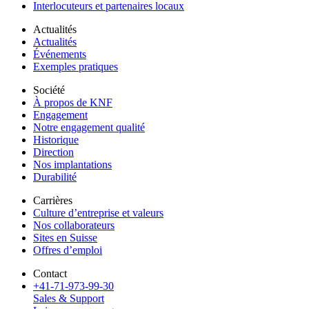
Interlocuteurs et partenaires locaux
Actualités
Actualités
Événements
Exemples pratiques
Société
À propos de KNF
Engagement
Notre engagement qualité
Historique
Direction
Nos implantations
Durabilité
Carrières
Culture d’entreprise et valeurs
Nos collaborateurs
Sites en Suisse
Offres d’emploi
Contact
+41-71-973-99-30
Sales & Support