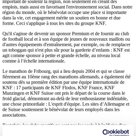
important de soutenir la région, non seulement en créant des
emplois, mais aussi en favorisant l'environnement social. Dans notre
région du monde, où le bénévolat occupe une place si importante
dans la vie, cet engagement mérite un soutien en bonne et due
forme. Ceci s'applique à tous les sites du groupe KNF.
Qu'il s'agisse de devenir un sponsor Premium et de fournir au club
de football local et à son équipe de jeunes de nouveaux maillots ou
d'autres équipements d'entraînement, par exemple, ou de remplacer
un toboggan qui n'est plus sûr pour la garderie d’enfants : KNF est
agit comme sponsor à petite et grande échelle, au niveau local
comme à l’échelle internationale.
Le marathon de Fribourg, qui a lieu depuis 2004 et qui se classe
fièrement au 10ème rang des marathons allemands, a également été
soutenu dès sa première édition par une équipe internationale de
KNF : 17 participants de KNF Flodos, KNF France, KNF
Munzingen et KNF Suisse ont pris le départ de la course dans le
froid glacial, démontrant au-delà de leur enthousiasme indéniable,
une chose primordiale : L'esprit d'équipe. Les sites d’Allemagne et
de Suisse soutiennent le bénévolat de leurs employés dans les
associations.
Toutefois, les clubs sportifs ne sont pas les seuls à bénéficier d'un
soutien : les événements importants aussi, comme le concours «