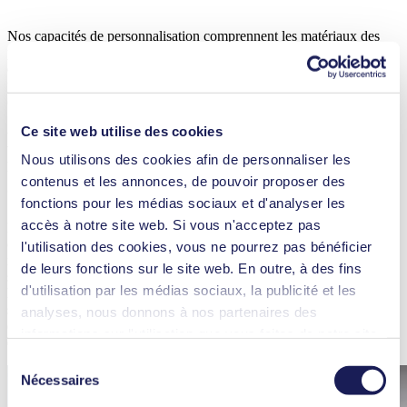
Nos capacités de personnalisation comprennent les matériaux des
pompes, les types de moteurs, le pilotage, le type de raccordement et
de nombreux autres paramètres qui ont un impact sur les
performances, la durée de vie, l’étanchéité et la compatibilité
chimique de la pompe.
Ce site web utilise des cookies
Les pompes KNF pour équipements
Nous utilisons des cookies afin de personnaliser les
médicaux répondent aux normes de
contenus et les annonces, de pouvoir proposer des
certification
fonctions pour les médias sociaux et d'analyser les
accès à notre site web. Si vous n'acceptez pas
Le marché mondial des dispositifs de technologie médicale est
contrôlé par un large éventail de réglementations et de normes
l'utilisation des cookies, vous ne pourrez pas bénéficier
nationales et internationales. Ces exigences sont complexes et très
de leurs fonctions sur le site web. En outre, à des fins
spécifiques selon les régions. Cela rend particulièrement difficile
d'utilisation par les médias sociaux, la publicité et les
l’obtention d’autorisations sur les marchés cibles souhaités. Nous en
sommes conscients et tenons compte des normes de qualité
analyses, nous donnons à nos partenaires des
exigeantes fixées par les autorités réglementaires dans le cadre du
informations sur l'utilisation que vous faites de notre site
développement de nos pompes.
web Il est possible que nos partenaires associent ces
Sélection
informations à d'autres données que vous leur avez
Nécessaires
du
fournies ou qu'ils ont collectées dans le cadre de votre
consentement