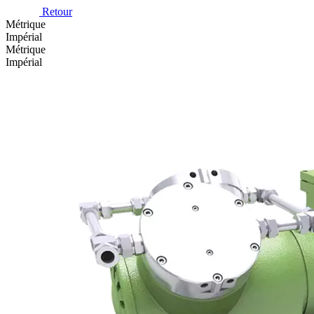
Retour
Métrique
Impérial
Métrique
Impérial