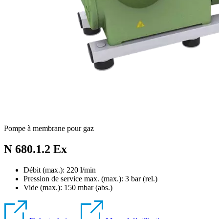
Pompe à membrane pour gaz
N 680.1.2 Ex
Débit (max.): 220 l/min
Pression de service max. (max.):
3
bar (rel.)
Vide (max.):
150
mbar (abs.)