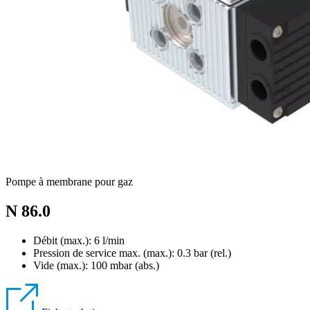
Pompe à membrane pour gaz
N 86.0
Débit (max.): 6 l/min
Pression de service max. (max.):
0.3
bar (rel.)
Vide (max.):
100
mbar (abs.)