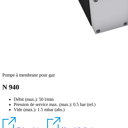
Pompe à membrane pour gaz
N 940
Débit (max.): 50 l/min
Pression de service max. (max.):
0.5
bar (rel.)
Vide (max.):
1.5
mbar (abs.)