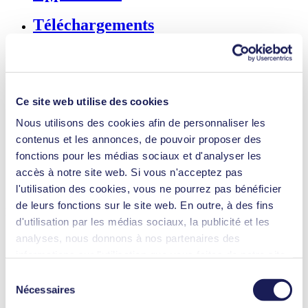
Téléchargements
Avantages
Fiabilité exceptionnelle
Rapport performance-taille élevé
Ce site web utilise des cookies
Niveau sonore réduit
Transfert sans contamination
Nous utilisons des cookies afin de personnaliser les
Sans entretien
contenus et les annonces, de pouvoir proposer des
Auto-amorçage
Possibilité de fonctionnement à sec
fonctions pour les médias sociaux et d'analyser les
Faible niveau de pulsations
accès à notre site web. Si vous n'acceptez pas
Clapet anti-retour (vanne normalement fermée)
l'utilisation des cookies, vous ne pourrez pas bénéficier
Moteur à réglage numérique
de leurs fonctions sur le site web. En outre, à des fins
Fonctionnalités
d'utilisation par les médias sociaux, la publicité et les
Pompe à membrane
analyses, nous donnons à nos partenaires des
informations sur l'utilisation que vous faites de notre site
Débit (max.)
0.45 l/min
web Il est possible que nos partenaires associent ces
Sélection
Pression de service max. (max.)
0.45
bar (rel.)
informations à d'autres données que vous leur avez
Nécessaires
Vide limite (max.)
500
mbar (abs.)
du
fournies ou qu'ils ont collectées dans le cadre de votre
Matériau des clapets, options
EPDM